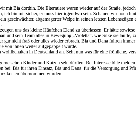
 mit Bia dorthin. Die Elterntiere waren wieder auf der Straße, jedoch
 ich bin mir sicher, er muss hier irgendwo sein. Schauen wir noch hint
ein geschwächter, abgemagerter Welpe in seinen letzten Lebenszügen 
.
zeugen uns das kleine Häufchen Elend zu überlassen. Er hätte sowieso 
an und sein Team alles in Bewegung „Violetta“, wie Silke sie taufte, zu
er gar nicht fraß oder alles wieder erbrach. Bia und Dana fuhren imme
 sie von ihnen weiter aufgepäppelt wurde.
wohlbehalten in Deutschland an. Seht nun was für eine fröhliche, versp
erne schon Kinder und Katzen sein dürften. Bei Interesse bitte melde
 bei: Bia für ihren Einsatz, Bia und Dana für die Versorgung und Pfleg
rarztkosten übernommen wurden.