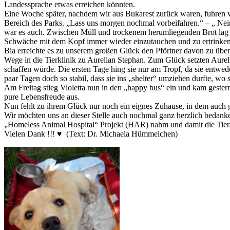
Landessprache etwas erreichen könnten.
Eine Woche später, nachdem wir aus Bukarest zurück waren, fuhren wir
Bereich des Parks. „Lass uns morgen nochmal vorbeifahren.“ – „ Nein,
war es auch. Zwischen Müll und trockenem herumliegenden Brot lag 
Schwäche mit dem Kopf immer wieder einzutauchen und zu ertrinken
Bia erreichte es zu unserem großen Glück den Pförtner davon zu über
Wege in die Tierklinik zu Aurelian Stephan. Zum Glück setzten Aureli
schaffen würde. Die ersten Tage hing sie nur am Tropf, da sie entwed
paar Tagen doch so stabil, dass sie ins „shelter“ umziehen durfte, wo
Am Freitag stieg Violetta nun in den „happy bus“ ein und kam gestern 
pure Lebensfreude aus.
Nun fehlt zu ihrem Glück nur noch ein eignes Zuhause, in dem auch g
Wir möchten uns an dieser Stelle auch nochmal ganz herzlich bedanken
„Homeless Animal Hospital“ Projekt (HAR) nahm und damit die Tie
Vielen Dank !!!
♥️ (Text: Dr. Michaela Hümmelchen)