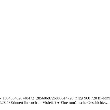
06846_1034334826748472_2856068726883614720_n.jpg
960
720
ffl-adm
2:28:53
Erinnert Ihr euch an Violetta? ♥️ Eine rumänische Geschichte…