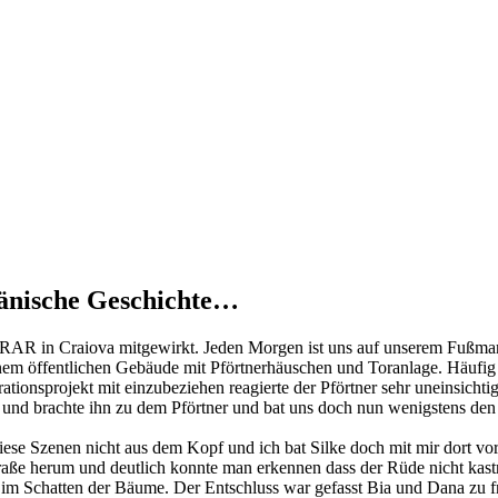
umänische Geschichte…
n RAR in Craiova mitgewirkt. Jeden Morgen ist uns auf unserem Fußma
nem öffentlichen Gebäude mit Pförtnerhäuschen und Toranlage. Häufig l
strationsprojekt mit einzubeziehen reagierte der Pförtner sehr uneins
 und brachte ihn zu dem Pförtner und bat uns doch nun wenigstens de
 diese Szenen nicht aus dem Kopf und ich bat Silke doch mit mir dort v
r Straße herum und deutlich konnte man erkennen dass der Rüde nicht ka
im Schatten der Bäume. Der Entschluss war gefasst Bia und Dana zu fra